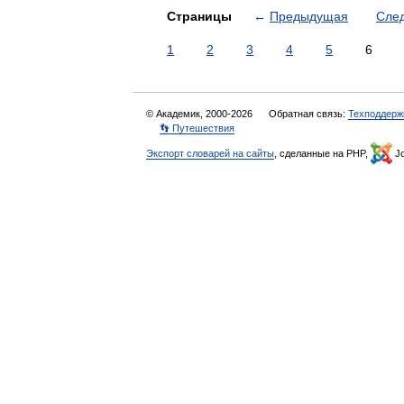
Страницы
←
Предыдущая
Сле
1
2
3
4
5
6
© Академик, 2000-2026
Обратная связь:
Техподдерж
👣 Путешествия
Экспорт словарей на сайты
, сделанные на PHP,
Jo