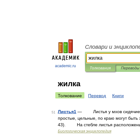
Словари и энциклоп
academic.ru
Толкования
Переводы
жилка
Толкование
Перевод
Книги
Листья1
— Листья у мхов сидячие, б
51
простые, цельные, по краю могут быть 
43). На стебле листья расположены 
Биологическая энциклопедия