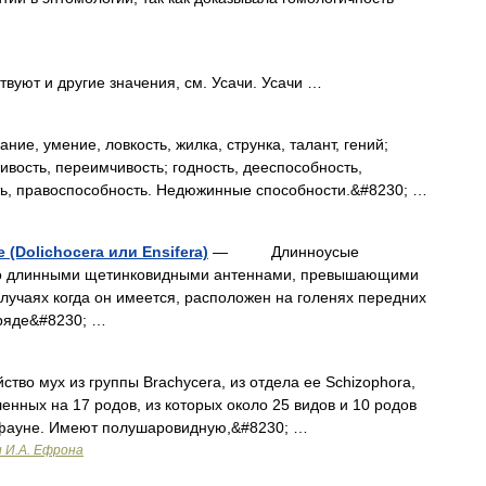
вуют и другие значения, см. Усачи. Усачи …
ние, умение, ловкость, жилка, струнка, талант, гений;
ивость, переимчивость; годность, дееспособность,
ть, правоспособность. Недюжинные способности.&#8230; …
Dolichocera или Ensifera)
— Длинноусые
го длинными щетинковидными антеннами, превышающими
 случаях когда он имеется, расположен на голенях передних
тряде&#8230; …
тво мух из группы Brachycera, из отдела ее Schizophora,
ленных на 17 родов, из которых около 25 видов и 10 родов
 фауне. Имеют полушаровидную,&#8230; …
и И.А. Ефрона