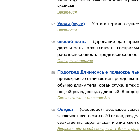
крыльев …
Википедия
Усачи (жуки)
— У этого термина сущест
57
Википедия
способность
— Дарование, дар, призва
58
даровитость, талантливость, восприимч
работоспособность, кредитоспособнос
Словарь синонимов
Подотряд Длинноусые прямокрылые (
59
прямокрылые отличаются прежде все
обычно длину тела; орган слуха, в тех
ног; яйцеклад всегда длинный. В подо
Биологическая энциклопедия
Оводы
— (Oestridae) небольшое семейс
60
заключает всего около 70 видов, разде
свойственны европейской и азиатской
Энциклопедический словарь Ф.А. Брокгауза 