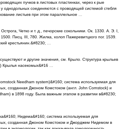
проводящих пучков в листовых пластинках, через к рые
. у однодольных соединяются с проводящей системой стебля
лкование листьев при этом параллельное …
трога, Четко и т. д., печорские сокольники. Ок. 1330. А. Э. I,
1500. Писц. III, 780. Жилка, холоп Пажеревитцкого пог. 1539.
ский крестьянин.&#8230; …
существуют и другие значения, см. Крыло. Структура крыльев
e) Крылья насекомых&#16 …
Comstock Needham system)&#160; система используемая для
ых, созданная Джоном Комстоком (англ. John Comstock) и
ham) в 1898 году. Была важным этапом в развитии в&#8230;
а&#160; Нидема&#160; система используемая для
мых, созданная Джоном Комстоком и Джорджем Нидемом в
тии в энтомологии, так как доказывала гомологичность