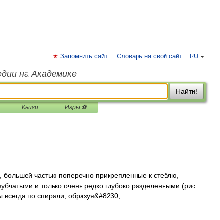
Запомнить сайт
Словарь на свой сайт
RU
едии на Академике
Найти!
Книги
Игры ⚽
ольшей частью поперечно прикрепленные к стеблю,
зубчатыми и только очень редко глубоко разделенными (рис.
всегда по спирали, образуя&#8230; …