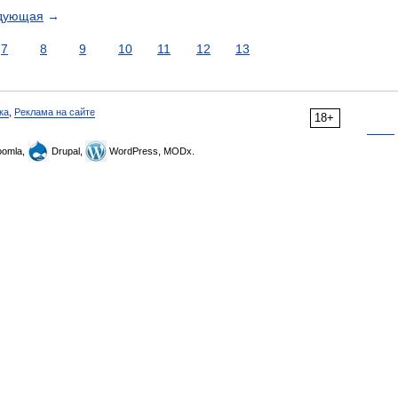
дующая
→
7
8
9
10
11
12
13
ка
,
Реклама на сайте
18+
omla,
Drupal,
WordPress, MODx.