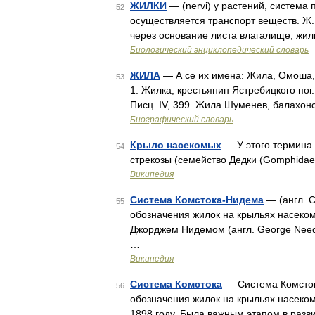
ЖИЛКИ
— (nervi) у растений, система 
52
осуществляется транспорт веществ. Ж
через основание листа влагалище; жи
Биологический энциклопедический словарь
ЖИЛА
— А се их имена: Жила, Омоша, Ос
53
1. Жилка, крестьянин Ястребицкого пог. 
Писц. IV, 399. Жила Шуменев, балахон
Биографический словарь
Крыло насекомых
— У этого термина 
54
стрекозы (семейство Дедки (Gomphida
Википедия
Система Комстока-Нидема
— (англ. 
55
обозначения жилок на крыльях насеком
Джорджем Нидемом (англ. George Need
…
Википедия
Система Комстока
— Система Комсток
56
обозначения жилок на крыльях насеко
1898 году. Была важным этапом в разви