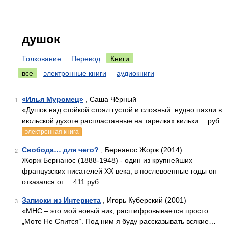
душок
Толкование
Перевод
Книги
все
электронные книги
аудиокниги
«Илья Муромец»
, Саша Чёрный
1
«Душок над стойкой стоял густой и сложный: нудно пахли в
июльской духоте распластанные на тарелках кильки… руб
электронная книга
Свобода… для чего?
, Бернанос Жорж (2014)
2
Жорж Бернанос (1888-1948) - один из крупнейших
французских писателей ХХ века, в послевоенные годы он
отказался от… 411 руб
Записки из Интернета
, Игорь Куберский (2001)
3
«МНС – это мой новый ник, расшифровывается просто:
„Моте Не Спится“. Под ним я буду рассказывать всякие…