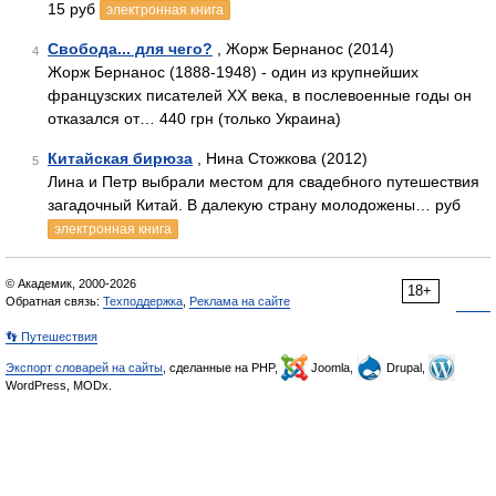
15 руб
электронная книга
Свобода... для чего?
, Жорж Бернанос (2014)
4
Жорж Бернанос (1888-1948) - один из крупнейших
французских писателей ХХ века, в послевоенные годы он
отказался от… 440 грн (только Украина)
Китайская бирюза
, Нина Стожкова (2012)
5
Лина и Петр выбрали местом для свадебного путешествия
загадочный Китай. В далекую страну молодожены… руб
электронная книга
© Академик, 2000-2026
18+
Обратная связь:
Техподдержка
,
Реклама на сайте
👣 Путешествия
Экспорт словарей на сайты
, сделанные на PHP,
Joomla,
Drupal,
WordPress, MODx.