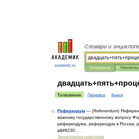
Словари и энциклоп
academic.ru
Толкования
Переводы
двадцать+пять+проц
Толкование
Перевод
Книги
Референдум
— (Referendum) Референд
81
важному государственному вопросу Ф
референдума, референдум в России, 
в&#8230; …
Энциклопедия инвестора