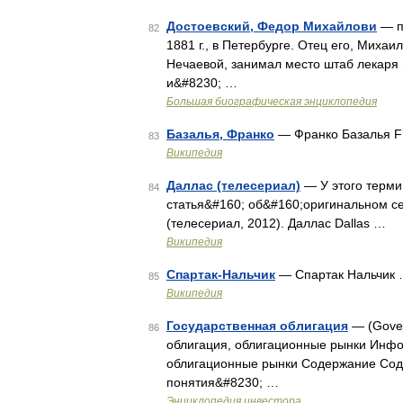
Достоевский, Федор Михайлови
— пи
82
1881 г., в Петербурге. Отец его, Миха
Нечаевой, занимал место штаб лекаря
и&#8230; …
Большая биографическая энциклопедия
Базалья, Франко
— Франко Базалья Fr
83
Википедия
Даллас (телесериал)
— У этого термин
84
статья&#160; об&#160;оригинальном 
(телесериал, 2012). Даллас Dallas …
Википедия
Спартак-Нальчик
— Спартак Нальчик
85
Википедия
Государственная облигация
— (Gover
86
облигация, облигационные рынки Инфо
облигационные рынки Содержание Сод
понятия&#8230; …
Энциклопедия инвестора