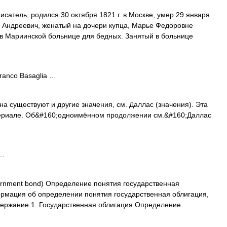
сатель, родился 30 октября 1821 г. в Москве, умер 29 января
ил Андреевич, женатый на дочери купца, Марье Федоровне
 в Мариинской больнице для бедных. Занятый в больнице
anco Basaglia …
а существуют и другие значения, см. Даллас (значения). Эта
сериале. Об&#160;одноимённом продолжении см.&#160;Даллас
 …
nment bond) Определение понятия государственная
рмация об определении понятия государственная облигация,
ержание 1. Государственная облигация Определение