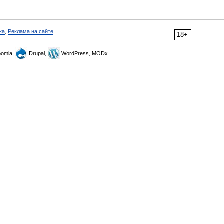
ка
,
Реклама на сайте
18+
omla,
Drupal,
WordPress, MODx.