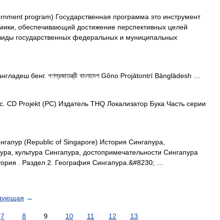
nment program) Государственная программа это инструмент
омики, обеспечивающий достижение перспективных целей
 виды государственных федеральных и муниципальных
деш бенг. গণপ্রজাতন্ত্রী বাংলাদেশ Gôno Projātontrī Bānglādesh …
nc. CD Projekt (PC) Издатель THQ Локализатор Бука Часть серии
гапур (Republic of Singapore) История Сингапура,
ура, культура Сингапура, достопримечательности Сингапура
ория . Раздел 2. География Сингапура.&#8230; …
дующая
→
7
8
9
10
11
12
13