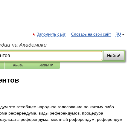
Запомнить сайт
Словарь на свой сайт
RU
едии на Академике
Найти!
Книги
Игры ⚽
ентов
ум это всеобщее народное голосование по какому либо
орма референдума, виды референдумов, процедура
результаты референдума, местный референдум, референдум