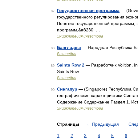
Государственная программа
— (Gover
87
государственного регулирования экон
Понятие государственной программы,
программ,&#8230; …
Энциклопедия инвестора
Бангладеш
— Народная Республика Бангла
88
Википедия
Saints Row 2
— Разработчик Volition, I
89
Saints Row …
Википедия
Сингапур
— (Singapore) Республика Син
90
географические характеристики Сингап
Содержание Содержание Раздел 1. Ист
Энциклопедия инвестора
Страницы
←
Предыдущая
Сле
1
2
3
4
5
6