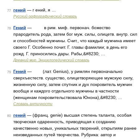
гений
— г ений, я …
77
Русский орфографический словарь
Гений
— в рим. миф. первонач. божество
78
прародитель рода, затем бог муж. силы, олицетв. внутр. сил
и способностей мужчины. Счит., что каждый мужчина имеет
своего Г. Особенно почит. Г. главы фамилии; в день его
рожд. Г. приносились дары. Рабы,&#8230; …
Древний мир. Энциклопедический словарь
Гений
— (лат. Genius), у римлян первоначально
79
сверхъестеств. существо, олицетворяющее мужскую силу,
жизненную силу, затем спутник и дух покровитель мужчин
вообще и каждого отдельного мужчины в частности
(женщинам покровительствовала Юнона),&#8230; …
Словарь античности
гений
— (франц. genie) высшая степень таланта, особая
80
творческая одаренность, приводящая к созданию
качественно новых, уникальных творений, открытиям ранее
неизведанных путей творчества. Рубрика: автор и