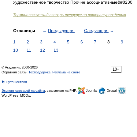
художественное творчество Прочие ассоциативные&#8230;
…
Терминологический словарь-тезаурус по литературоведению
Страницы
←
Предыдущая
Следующая
→
1
2
3
4
5
6
7
8
9
10
11
12
13
© Академик, 2000-2026
18+
Обратная связь:
Техподдержка
,
Реклама на сайте
👣 Путешествия
Экспорт словарей на сайты
, сделанные на PHP,
Joomla,
Drupal,
WordPress, MODx.