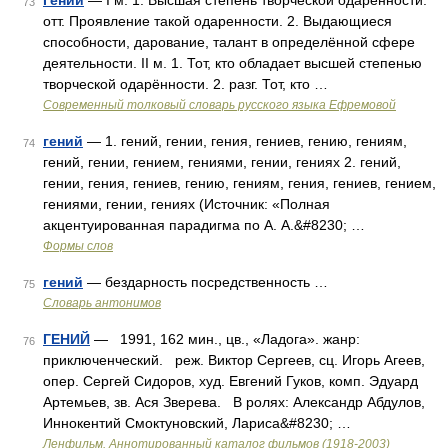
Гений
— I м. 1. Высшая степень творческой одаренности.
73
отт. Проявление такой одаренности. 2. Выдающиеся
способности, дарование, талант в определённой сфере
деятельности. II м. 1. Тот, кто обладает высшей степенью
творческой одарённости. 2. разг. Тот, кто …
Современный толковый словарь русского языка Ефремовой
гений
— 1. гений, гении, гения, гениев, гению, гениям,
74
гений, гении, гением, гениями, гении, гениях 2. гений,
гении, гения, гениев, гению, гениям, гения, гениев, гением,
гениями, гении, гениях (Источник: «Полная
акцентуированная парадигма по А. А.&#8230; …
Формы слов
гений
— бездарность посредственность …
75
Словарь антонимов
ГЕНИЙ
— 1991, 162 мин., цв., «Ладога». жанр:
76
приключенческий. реж. Виктор Сергеев, сц. Игорь Агеев,
опер. Сергей Сидоров, худ. Евгений Гуков, комп. Эдуард
Артемьев, зв. Ася Зверева. В ролях: Александр Абдулов,
Иннокентий Смоктуновский, Лариса&#8230; …
Ленфильм. Аннотированный каталог фильмов (1918-2003)