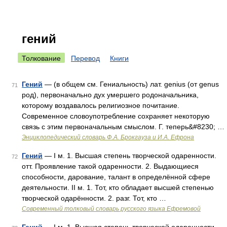
гений
Толкование
Перевод
Книги
Гений
— (в общем см. Гениальность) лат. genius (от genus
71
род), первоначально дух умершего родоначальника,
которому воздавалось религиозное почитание.
Современное словоупотребление сохраняет некоторую
связь с этим первоначальным смыслом. Г. теперь&#8230; …
Энциклопедический словарь Ф.А. Брокгауза и И.А. Ефрона
Гений
— I м. 1. Высшая степень творческой одаренности.
72
отт. Проявление такой одаренности. 2. Выдающиеся
способности, дарование, талант в определённой сфере
деятельности. II м. 1. Тот, кто обладает высшей степенью
творческой одарённости. 2. разг. Тот, кто …
Современный толковый словарь русского языка Ефремовой