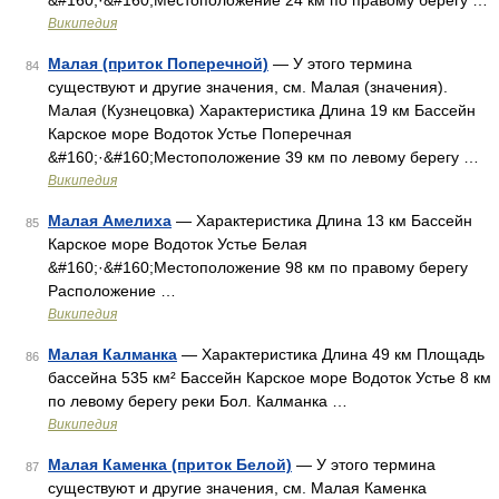
&#160;·&#160;Местоположение 24 км по правому берегу …
Википедия
Малая (приток Поперечной)
— У этого термина
84
существуют и другие значения, см. Малая (значения).
Малая (Кузнецовка) Характеристика Длина 19 км Бассейн
Карское море Водоток Устье Поперечная
&#160;·&#160;Местоположение 39 км по левому берегу …
Википедия
Малая Амелиха
— Характеристика Длина 13 км Бассейн
85
Карское море Водоток Устье Белая
&#160;·&#160;Местоположение 98 км по правому берегу
Расположение …
Википедия
Малая Калманка
— Характеристика Длина 49 км Площадь
86
бассейна 535 км² Бассейн Карское море Водоток Устье 8 км
по левому берегу реки Бол. Калманка …
Википедия
Малая Каменка (приток Белой)
— У этого термина
87
существуют и другие значения, см. Малая Каменка