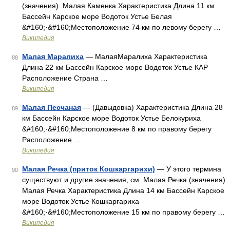
(значения). Малая Каменка Характеристика Длина 11 км
Бассейн Карское море Водоток Устье Белая
&#160;·&#160;Местоположение 74 км по левому берегу …
Википедия
Малая Маралиха
— МалаяМаралиха Характеристика
88
Длина 22 км Бассейн Карское море Водоток Устье КАР
Расположение Страна …
Википедия
Малая Песчаная
— (Давыдовка) Характеристика Длина 28
89
км Бассейн Карское море Водоток Устье Белокуриха
&#160;·&#160;Местоположение 8 км по правому берегу
Расположение …
Википедия
Малая Речка (приток Кошкаргарихи)
— У этого термина
90
существуют и другие значения, см. Малая Речка (значения).
Малая Речка Характеристика Длина 14 км Бассейн Карское
море Водоток Устье Кошкаргариха
&#160;·&#160;Местоположение 15 км по правому берегу …
Википедия