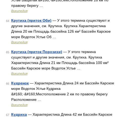
Устье Бащелак &#160;·&#160;Местоположение 16 км по
правому берегу …
Википедия
Крутиха (приток Оби)
— У этого термина существуют и
64
другие значения, см. Крутиха. Крутиха Характеристика
Длина 20 км Площадь бассейна 126 км² Бассейн Карское
море Водоток Устье Об …
Википедия
Крутиха (приток Порозихи)
— У этого термина
65
существуют и другие значения, см. Крутиха. Крутиха
Характеристика Длина 21 км Площадь бассейна 100 км²
Бассейн Карское море Водоток Устье …
Википедия
Кудренок
— Характеристика Длина 24 км Бассейн Карское
66
море Водоток Устье Кудриха
&#160;·&#160;Местоположение 2 км по правому берегу
Расположение …
Википедия
Кудриха
— Характеристика Длина 42 км Бассейн Карское
67