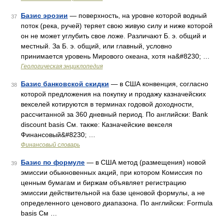
Базис эрозии
— поверхность, на уровне которой водный
37
поток (река, ручей) теряет свою живую силу и ниже которой
он не может углубить свое ложе. Различают Б. э. общий и
местный. За Б. э. общий, или главный, условно
принимается уровень Мирового океана, хотя на&#8230; …
Геологическая энциклопедия
Базис банковской скидки
— в США конвенция, согласно
38
которой предложения на покупку и продажу казначейских
векселей котируются в терминах годовой доходности,
рассчитанной за 360 дневный период. По английски: Bank
discount basis См. также: Казначейские векселя
Финансовый&#8230; …
Финансовый словарь
Базис по формуле
— в США метод (размещения) новой
39
эмиссии обыкновенных акций, при котором Комиссия по
ценным бумагам и биржам объявляет регистрацию
эмиссии действительной на базе ценовой формулы, а не
определенного ценового диапазона. По английски: Formula
basis См …