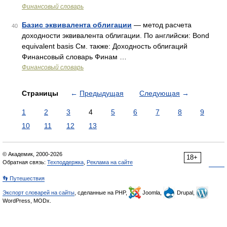
Финансовый словарь
Базис эквивалента облигации
— метод расчета
40
доходности эквивалента облигации. По английски: Bond
equivalent basis См. также: Доходность облигаций
Финансовый словарь Финам …
Финансовый словарь
Страницы
←
Предыдущая
Следующая
→
1
2
3
4
5
6
7
8
9
10
11
12
13
© Академик, 2000-2026
18+
Обратная связь:
Техподдержка
,
Реклама на сайте
👣 Путешествия
Экспорт словарей на сайты
, сделанные на PHP,
Joomla,
Drupal,
WordPress, MODx.