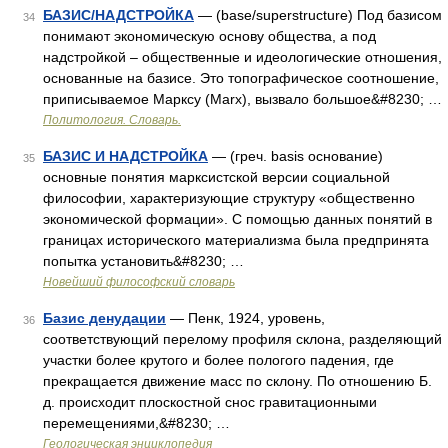
БАЗИС/НАДСТРОЙКА
— (base/superstructure) Под базисом
34
понимают экономическую основу общества, а под
надстройкой – общественные и идеологические отношения,
основанные на базисе. Это топографическое соотношение,
приписываемое Марксу (Marx), вызвало большое&#8230; …
Политология. Словарь.
БАЗИС И НАДСТРОЙКА
— (греч. basis основание)
35
основные понятия марксистской версии социальной
философии, характеризующие структуру «общественно
экономической формации». С помощью данных понятий в
границах исторического материализма была предпринята
попытка установить&#8230; …
Новейший философский словарь
Базис денудации
— Пенк, 1924, уровень,
36
соответствующий перелому профиля склона, разделяющий
участки более крутого и более пологого падения, где
прекращается движение масс по склону. По отношению Б.
д. происходит плоскостной снос гравитационными
перемещениями,&#8230; …
Геологическая энциклопедия