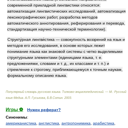
современной прикладной лингвистики относятся:
автоматизация лингвистических исследований, автоматизация
лексикографических работ, разработка методов
автоматического аннотирования, реферирования и перевода,
стандартизация научно-технической терминологии).
Структу́рная лингви́стика — совокупность воззрений на язык и
методов его исследования, в основе которых лежит
понимание языка как знаковой системы с четко выделимыми
структурными элементами (единицами языка, т. е.
предложениями, словами и т. д., их классами и т. п.) и
стремление к строгому, приближающемуся к точным наукам,
формальному описанию языка.
Популярный словарь русского языка. Толково-энциклопедический. — М.: Русский
язык-Медиа
.
А.П. Гуськова, Б.В.Сотин
.
2003
.
Игры ⚽
Нужен реферат?
Синонимы
:
американистика
,
англистика
,
антропонимика
,
арабистика
,