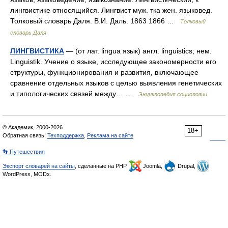
лингвистике относящийся. Лингвист муж. тка жен. языковед.
Толковый словарь Даля. В.И. Даль. 1863 1866 …
Толковый
словарь Даля
ЛИНГВИСТИКА
— (от лат. lingua язык) англ. linguistics; нем.
Linguistik. Учение о языке, исследующее закономерности его
структуры, функционирования и развития, включающее
сравнение отдельных языков с целью выявления генетических
и типологических связей между… …
Энциклопедия социологии
© Академик, 2000-2026
18+
Обратная связь:
Техподдержка
,
Реклама на сайте
👣 Путешествия
Экспорт словарей на сайты
, сделанные на PHP,
Joomla,
Drupal,
WordPress, MODx.