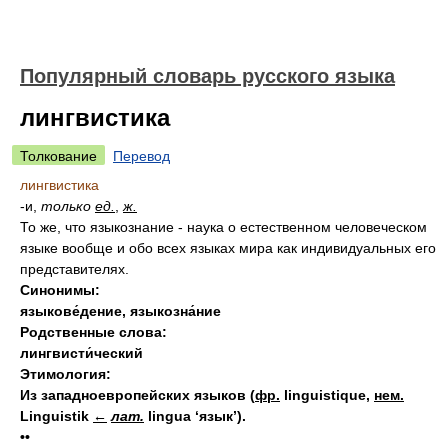
Популярный словарь русского языка
лингвистика
Толкование
Перевод
лингвистика
-и,
только
ед.
,
ж.
То же, что языкознание - наука о естественном человеческом
языке вообще и обо всех языках мира как индивидуальных его
представителях.
Синонимы:
языкове́дение
,
языкозна́ние
Родственные слова:
лингвисти́ческий
Этимология:
Из западноевропейских языков
(
фр.
linguistique,
нем.
Linguistik
←
лат.
lingua ‘язык’).
••