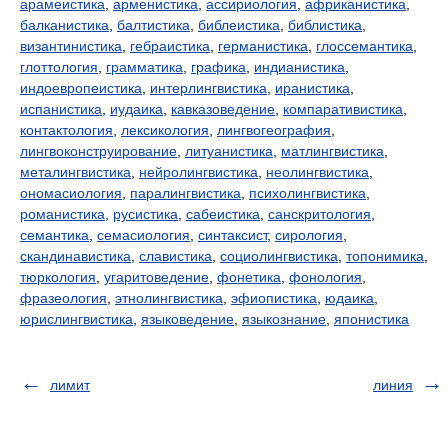
арамеистика
,
арменистика
,
ассириология
,
африканистика
,
балканистика
,
балтистика
,
библеистика
,
библистика
,
византинистика
,
гебраистика
,
германистика
,
глоссемантика
,
глоттология
,
грамматика
,
графика
,
индианистика
,
индоевропеистика
,
интерлингвистика
,
иранистика
,
испанистика
,
иудаика
,
кавказоведение
,
компаративистика
,
контактология
,
лексикология
,
лингвогеография
,
лингвоконструирование
,
литуанистика
,
матлингвистика
,
металингвистика
,
нейролингвистика
,
неолингвистика
,
ономасиология
,
паралингвистика
,
психолингвистика
,
романистика
,
русистика
,
сабеистика
,
санскритология
,
семантика
,
семасиология
,
синтаксист
,
сирология
,
скандинавистика
,
славистика
,
социолингвистика
,
топонимика
,
тюркология
,
угаритоведение
,
фонетика
,
фонология
,
фразеология
,
этнолингвистика
,
эфиопистика
,
юдаика
,
юрислингвистика
,
языковедение
,
языкознание
,
японистика
лимит
линия