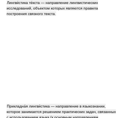
Лингви́стика те́кста — направление лингвистических
исследований, объектом которых являются правила
построения связного текста.
Прикладна́я лингви́стика — направление в языкознании,
которое занимается решением практических задач, связанных
с использованием языка (к основным направлениям