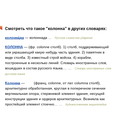
Смотреть что такое "колонна" в других словарях:
колонна́да
— колоннада …
Русское словесное ударение
КОЛОННА
— (фр. colonne столб). 1) столб, поддерживающий
или украшающий какую нибудь часть здания. 2) памятник в
виде столба. 3) известный строй войска. 4) корабли,
построенные в несколько линий. Словарь иностранных слов,
вошедших в состав русского языка.… …
Словарь иностранных слов
русского языка
Колонна
— (франц. colonne, от лат. columna столб),
архитектурно обработанная, круглая в поперечном сечении
вертикальная опора, стержневой элемент здания, несущей
конструкции здания и ордеров архитектурных. Возникла как
простейший элемент стоечно… …
Художественная энциклопедия