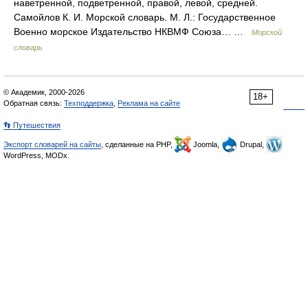
наветренной, подветренной, правой, левой, средней.
Самойлов К. И. Морской словарь. М. Л.: Государственное
Военно морское Издательство НКВМФ Союза… …
Морской
словарь
© Академик, 2000-2026
18+
Обратная связь:
Техподдержка
,
Реклама на сайте
👣 Путешествия
Экспорт словарей на сайты
, сделанные на PHP,
Joomla,
Drupal,
WordPress, MODx.