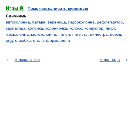
Игры ⚽
Поможем написать курсовую
Синонимы
:
автоколонна
,
батава
,
вереница
,
гидроколонна
,
дефлегматор
,
кариатида
,
колонка
,
колонночка
,
колосс
,
кондуктор
,
лифт
,
мехколонна
,
мотоколонна
,
пилон
,
пилястр
,
пилястра
,
поезд
,
ряд
,
стамбха
,
столп
,
форколонна
колокольчики
колоннада