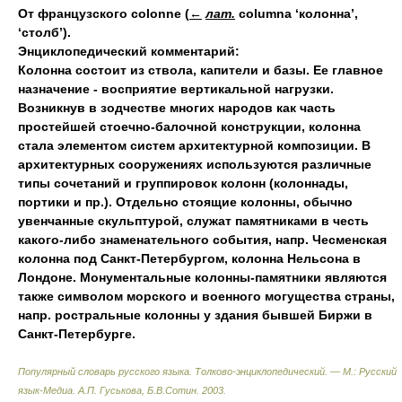
От французского colonne
(
←
лат.
columna ‘колонна’,
‘столб’).
Энциклопедический комментарий:
Колонна состоит из ствола
,
капители и базы. Ее главное
назначение - восприятие вертикальной нагрузки.
Возникнув в зодчестве многих народов как часть
простейшей стоечно-балочной конструкции
,
колонна
стала элементом систем архитектурной композиции. В
архитектурных сооружениях используются различные
типы сочетаний и группировок колонн (колоннады,
портики и пр.). Отдельно стоящие колонны
,
обычно
увенчанные скульптурой
,
служат памятниками в честь
какого-либо знаменательного события
,
напр. Чесменская
колонна под Санкт-Петербургом
,
колонна Нельсона в
Лондоне. Монументальные колонны-памятники являются
также символом морского и военного могущества страны
,
напр. ростральные колонны у здания бывшей Биржи в
Санкт-Петербурге.
Популярный словарь русского языка. Толково-энциклопедический. — М.: Русский
язык-Медиа
.
А.П. Гуськова, Б.В.Сотин
.
2003
.