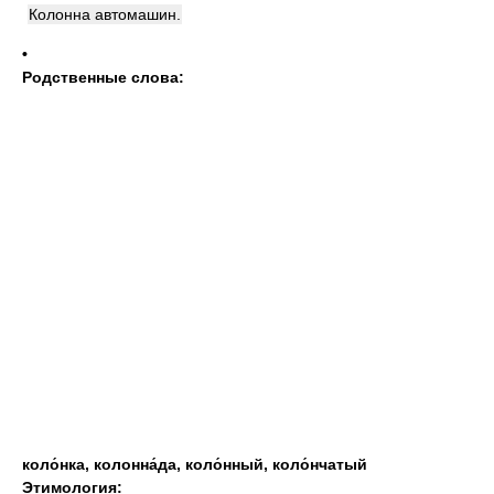
Колонна автомашин.
•
Родственные слова:
коло́нка
,
колонна́да
,
коло́нный
,
коло́нчатый
Этимология: